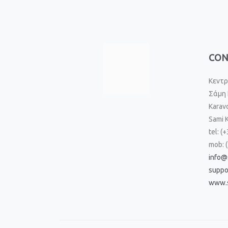
CON
Κεντρ
Σάμη 
Karav
Sami 
tel: (
mob: 
info@
suppo
www.s