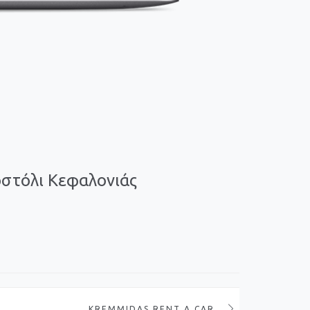
οστόλι Κεφαλονιάς
KREMMIDAS RENT A CAR