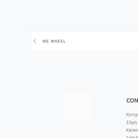
WE WHEEL
CON
Κεντρ
Σάμη 
Karav
Sami 