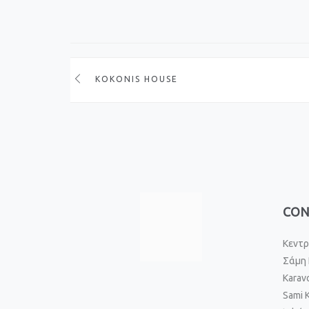
KOKONIS HOUSE
CON
Κεντρ
Σάμη 
Karav
Sami 